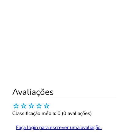
Avaliações
☆
☆
☆
☆
☆
Classificação média: 0
(0 avaliações)
Faça login para escrever uma avaliação.