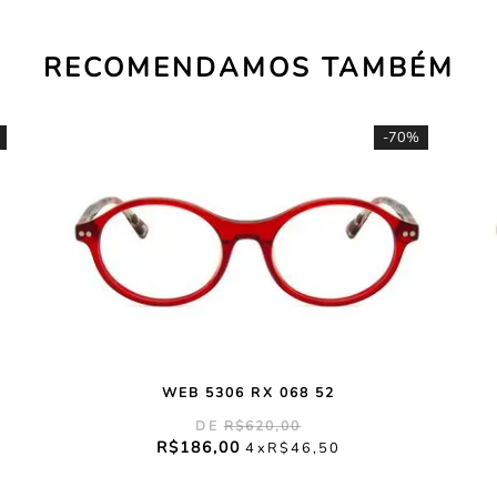
RECOMENDAMOS TAMBÉM
-
70%
WEB 5306 RX 068 52
R$
620
,
00
R$
186
,
00
4
R$
46
,
50