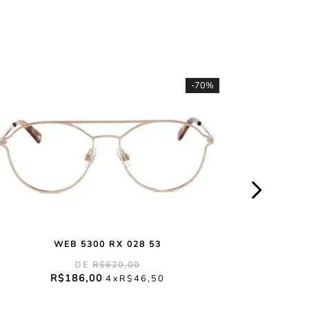
-
70%
WEB 5300 RX 028 53
R$
620
,
00
R$
186
,
00
4
R$
46
,
50