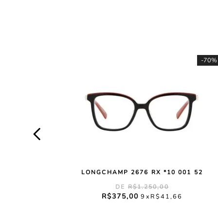
-
70%
LONGCHAMP 2676 RX *10 001 52
R$
1
.
250
,
00
R$
375
,
00
9
R$
41
,
66